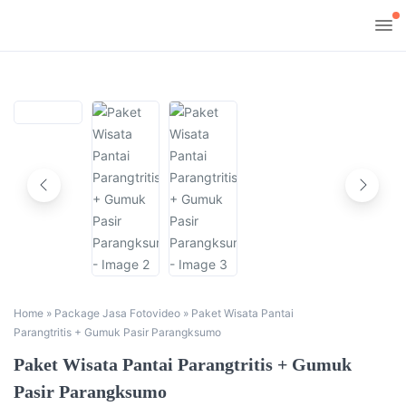
Home
»
Package Jasa Fotovideo
»
Paket Wisata Pantai
Parangtritis + Gumuk Pasir Parangksumo
Paket Wisata Pantai Parangtritis + Gumuk
Pasir Parangksumo