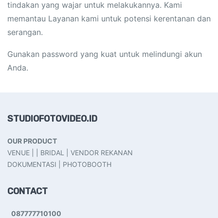
tindakan yang wajar untuk melakukannya. Kami
memantau Layanan kami untuk potensi kerentanan dan
serangan.
Gunakan password yang kuat untuk melindungi akun
Anda.
STUDIOFOTOVIDEO.ID
OUR PRODUCT
VENUE | | BRIDAL | VENDOR REKANAN
DOKUMENTASI | PHOTOBOOTH
CONTACT
087777710100