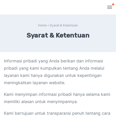
Home
»
Syarat & Ketentuan
Syarat & Ketentuan
Informasi pribadi yang Anda berikan dan informasi
pribadi yang kami kumpulkan tentang Anda melalui
layanan kami hanya digunakan untuk kepentingan
meningkatkan layanan website.
Kami menyimpan informasi pribadi hanya selama kami
memiliki alasan untuk menyimpannya.
Kami bertujuan untuk transparansi penuh tentang cara