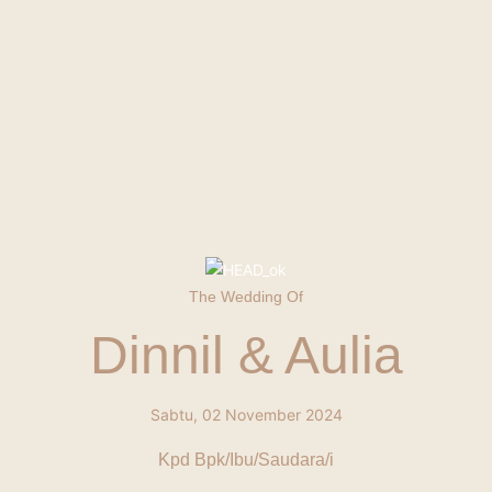
Sabtu, 02 November 2024
08.00 – 10.00
ANTARES BALLROOM | WTC Mangga Dua Lt.12
ACARA RESEPSI
Sabtu, 02 November 2024
The Wedding Of
11.00 – 13.00
Dinnil & Aulia
ANTARES BALLROOM | WTC Mangga Dua Lt.12
Sabtu, 02 November 2024
Kpd Bpk/Ibu/Saudara/i