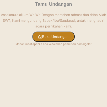
Tamu Undangan
Assalamu'alaikum Wr. Wb Dengan memohon rahmat dan ridho Allah
SWT, Kami mengundang Bapak/Ibu/Saudara/i, untuk menghadiri
By Google MAPS
acara pernikahan kami.
Buka Undangan
Mohon maaf apabila ada kesalahan penulisan nama/gelar
Gallery
"Dan Di Antara Ayat-Ayat-Nya Ialah Dia Menciptakan Untukmu Istri-
Istri Dari Jenismu Sendiri, Supaya Kamu Merasa Nyaman
Kepadanya, Dan Dijadikan-Nya Di Antaramu Mawadah Dan