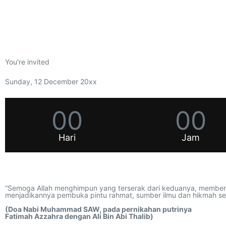
You're invited
Sunday, 12 December 20xx
00
00
Hari
Jam
“Semoga Allah menghimpun yang terserak dari keduanya, memberka
menjadikannya pembuka pintu rahmat, sumber ilmu dan hikmah ser
(Doa Nabi Muhammad SAW, pada pernikahan putrinya
Fatimah Azzahra dengan Ali Bin Abi Thalib)