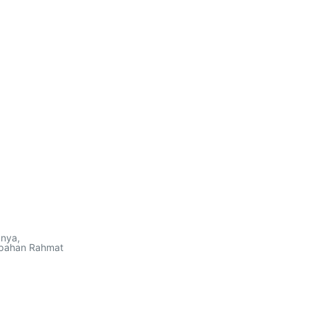
gnya,
impahan Rahmat