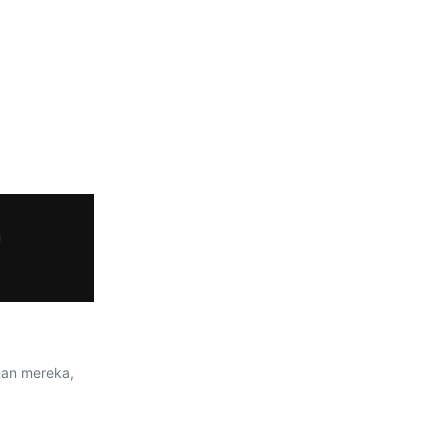
0
nan mereka,