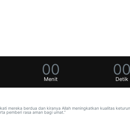
00
0
Menit
Detik
ti mereka berdua dan kiranya Allah meningkatkan kualitas keturu
ta pemberi rasa aman bagi umat.”