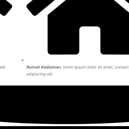
lit
Rumah Kediaman
: lorem ipsum dolor sit amet, consec
adipiscing elit