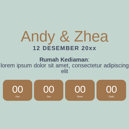
Andy & Zhea
12 DESEMBER 20xx
Rumah Kediaman
:
lorem ipsum dolor sit amet, consectetur adipiscing
elit
00
00
00
00
Hari
Jam
Menit
Detik