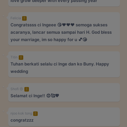
love grow deeper with every passing year
Felicia
Congratssss ci Ingeee 😘❤️❤️❤️ semoga sukses
acaranya, lancar semua sampai hari H. God bless
your marriage, im so happy for u 💕😘
Titin
Tuhan berkati selalu ci Inge dan ko Buny. Happy
wedding
Shofi 😍
Selamat ci Inge!! 😍🥰💖
njoo kok tong
congratzzz