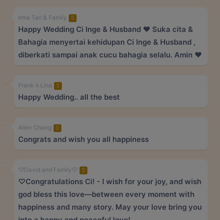
Irma Tan & Family
Happy Wedding Ci Inge & Husband ❤️ Suka cita &
Bahagia menyertai kehidupan Ci Inge & Husband ,
diberkati sampai anak cucu bahagia selalu. Amin ❤️
Frank n Lina
Happy Wedding.. all the best
Allen Chang
Congrats and wish you all happiness
♡David and Family♡
♡Congratulations Ci! - I wish for your joy, and wish
god bless this love—between every moment with
happiness and many story. May your love bring you
into a happy and peaceful love!