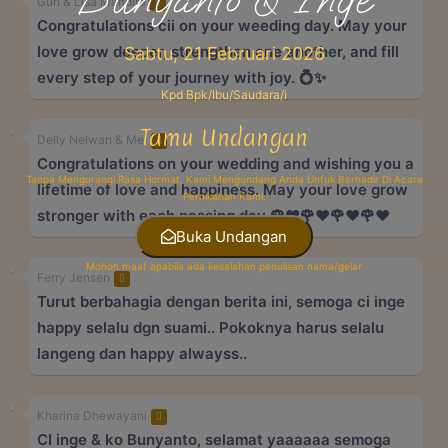
Gun & Lisa Mandira
Congratulations cii on your weeding day. May your
love grow deeper, strengthen one another, and fill
Sabtu, 21 Februari 2026
every step of your journey with joy. 💍✨
Kpd Bpk/Ibu/Saudara/i
Tamu Undangan
Delly Nelwan & Mel
Congratulations on your wedding and wishing you a
Tanpa Mengurangi Rasa Hormat, Kami Mengundang Anda Untuk Berhadir Di Acara
lifetime of love and happiness. May your love grow
Pernikahan Kami.
stronger with each passing day 🌹❤️🌹❤️🌹❤️🌹❤️
Buka Undangan
Mohon maaf apabila ada kesalahan penulisan nama/gelar
Ferry Jensen
Turut berbahagia dengan berita ini, semoga ci inge
happy selalu dgn suami.. Pokoknya harus selalu
langeng dan happy alwayss..
Kharina Dhewayani
CI inge & ko Bunyanto, selamat yaaaaaa semoga