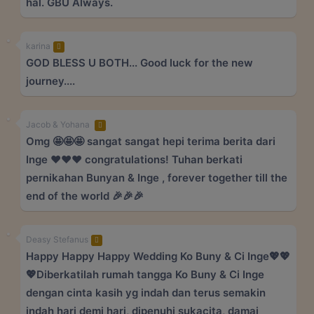
hal. GBU Always.
karina
GOD BLESS U BOTH... Good luck for the new
journey....
Jacob & Yohana
Omg 🤩🤩🤩 sangat sangat hepi terima berita dari
Inge ❤️❤️❤️ congratulations! Tuhan berkati
pernikahan Bunyan & Inge , forever together till the
end of the world 🎉🎉🎉
Deasy Stefanus
Happy Happy Happy Wedding Ko Buny & Ci Inge💖💖
💖Diberkatilah rumah tangga Ko Buny & Ci Inge
dengan cinta kasih yg indah dan terus semakin
indah hari demi hari, dipenuhi sukacita, damai