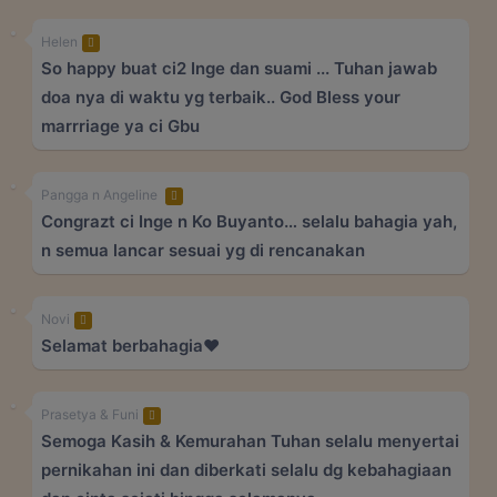
Helen
So happy buat ci2 Inge dan suami ... Tuhan jawab
doa nya di waktu yg terbaik.. God Bless your
marrriage ya ci Gbu
Pangga n Angeline
Congrazt ci Inge n Ko Buyanto… selalu bahagia yah,
n semua lancar sesuai yg di rencanakan
Novi
Selamat berbahagia❤️
Prasetya & Funi
Semoga Kasih & Kemurahan Tuhan selalu menyertai
pernikahan ini dan diberkati selalu dg kebahagiaan