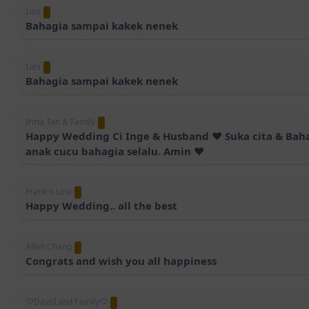
Lies
Bahagia sampai kakek nenek
Lies
Bahagia sampai kakek nenek
Irma Tan & Family
Happy Wedding Ci Inge & Husband ❤️ Suka cita & Bah
anak cucu bahagia selalu. Amin ❤️
Frank n Lina
Happy Wedding.. all the best
Allen Chang
Congrats and wish you all happiness
♡David and Family♡