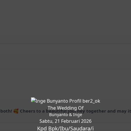
The Wedding Of
oth! 🥰 Cheers to a beautiful journey together and may it 
Bunyanto & Inge
Sabtu, 21 Februari 2026
Kpd Bpk/Ibu/Saudara/i