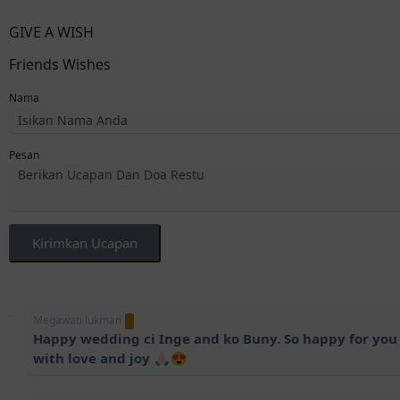
GIVE A WISH
Friends Wishes
Nama
Pesan
Kirimkan Ucapan
Megawati lukman
Happy wedding ci Inge and ko Buny. So happy for you b
with love and joy 🙏🏻😍