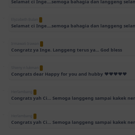
Selamat ci Inge....semoga bahagia dan langgeng selam
Elyzabeth Bulan
Selamat ci Inge....semoga bahagia dan langgeng selam
Irmawati Irawan
Congratz ya Inge. Langgeng terus ya... God bless
Shieny n lukman
Congrats dear Happy for you and hubby ❤️❤️❤️❤️❤️
Herlambang
Congrats yah Ci… Semoga langgeng sampai kakek nen
Herlambang
Congrats yah Ci… Semoga langgeng sampai kakek nen