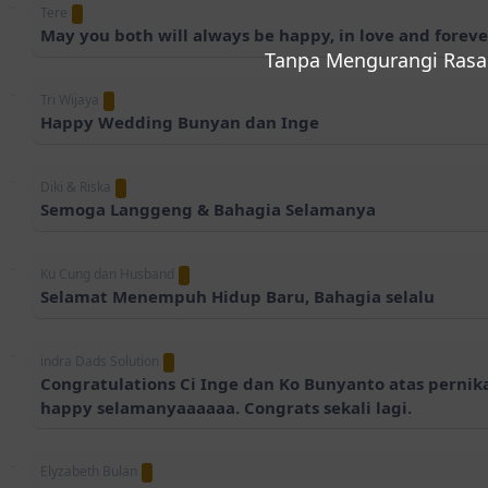
Tere
May you both will always be happy, in love and forever
Tanpa Mengurangi Rasa
Tri Wijaya
Happy Wedding Bunyan dan Inge
Diki & Riska
Semoga Langgeng & Bahagia Selamanya
Ku Cung dan Husband
Selamat Menempuh Hidup Baru, Bahagia selalu
indra Dads Solution
Congratulations Ci Inge dan Ko Bunyanto atas pernik
happy selamanyaaaaaa. Congrats sekali lagi.
Elyzabeth Bulan