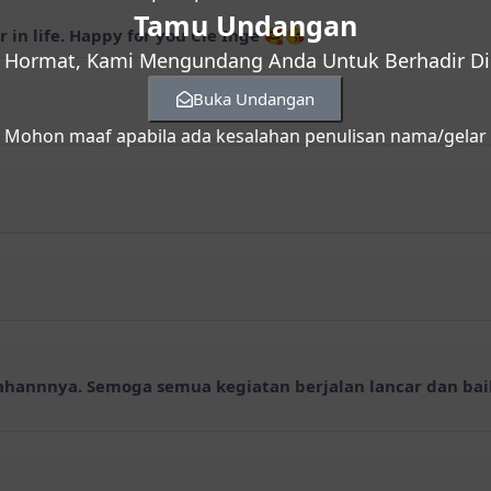
Tamu Undangan
 in life. Happy for you Cie Inge 🥰😘
 Hormat, Kami Mengundang Anda Untuk Berhadir Di 
Buka Undangan
Mohon maaf apabila ada kesalahan penulisan nama/gelar
ahannnya. Semoga semua kegiatan berjalan lancar dan baik