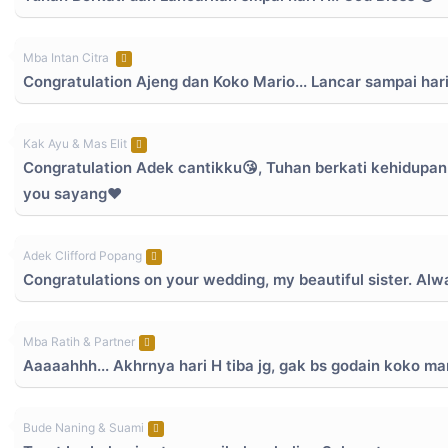
Mba Intan Citra
Congratulation Ajeng dan Koko Mario... Lancar sampai hari
Kak Ayu & Mas Elit
Congratulation Adek cantikku😘, Tuhan berkati kehidupan 
you sayang❤️
Adek Clifford Popang
Congratulations on your wedding, my beautiful sister. Alw
Mba Ratih & Partner
Aaaaahhh... Akhrnya hari H tiba jg, gak bs godain koko mar
Bude Naning & Suami