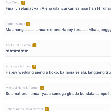
Abe Cekut
Finally selamat yah Ajeng dilancarkan sampai hari H Tuha
Farhah Cantik
Mau nangisssss lancarrrrr and Happy terusss Mba ajengg
Ary Fauzi & Family
❤️❤️❤️❤️❤️❤️
Mba Imas & Suami
Happy wedding ajeng & koko, bahagia selalu, langgeng trus
Michael Nano & Partner
Selamat bro, lancar yaaa semoga gk ada kendala sampe h
Febert Jonas Ebs & Partner