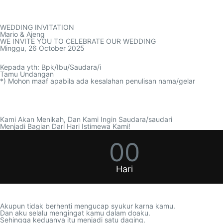
WEDDING INVITATION
Mario & Ajeng
WE INVITE YOU TO CELEBRATE OUR WEDDING
Minggu, 26 October 2025
Kepada yth: Bpk/Ibu/Saudara/i
Tamu Undangan
*) Mohon maaf apabila ada kesalahan penulisan nama/gelar
00
Hari
Akupun tidak berhenti mengucap syukur karna kamu.
Dan aku selalu mengingat kamu dalam doaku.
Sehingga keduanya itu menjadi satu daging.