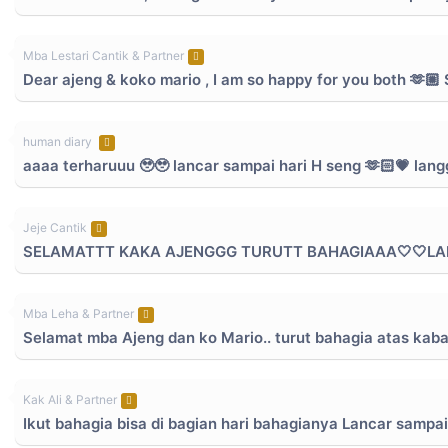
Mba Lestari Cantik & Partner
Dear ajeng & koko mario , I am so happy for you both 🫶🏼 
human diary
aaaa terharuuu 🥹🥹 lancar sampai hari H seng 🫶🏻💗 l
Jeje Cantik
SELAMATTT KAKA AJENGGG TURUTT BAHAGIAAA🤍🤍LA
Mba Leha & Partner
Selamat mba Ajeng dan ko Mario.. turut bahagia atas kaba
Kak Ali & Partner
Ikut bahagia bisa di bagian hari bahagianya Lancar sampai