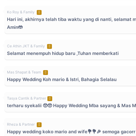
Ko Roy & Family
Hari ini, akhirnya telah tiba waktu yang di nanti, sela
Amin🤲
Ce Athin JKT & Family
Selamat menempuh hidup baru ,Tuhan memberkati
Mas Shapat & Team
Happy Wedding Koh mario & Istri, Bahagia Selalau
Tasya Cantik & Partner
terharu syekalii 🥺🥺 Happy Wedding Mba sayang & Mas Ma
Rheza & Partner
Happy wedding koko mario and wife💐💐🎉 semoga gacorr 