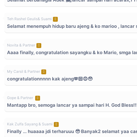
Teh Rashel Geulis& Suami
Selamat menempuh hidup baru ajeng & ko marioo , lancar 
Novita & Partner
Aaaa finally, congratulation sayangku & ko Mario, smga l
My Carsil & Partner
congratulationnnnn kak ajeng🫶🏻😍🥹
Gope & Partner
Mantapp bro, semoga lancar ya sampai hari H. God Bless!!
Kak Zulfa Sayang & Suami
Finally ... huaaaa jdi terharuuu 🥹 Banyak2 selamat yaa ca