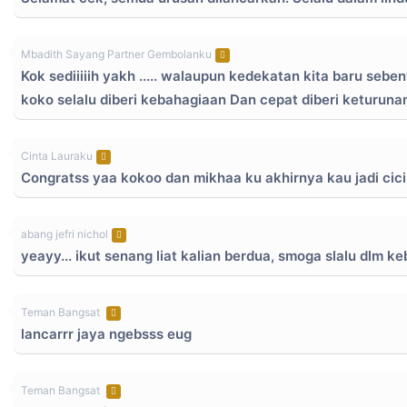
Mbadith Sayang Partner Gembolanku
Kok sediiiiih yakh ..... walaupun kedekatan kita baru seben
koko selalu diberi kebahagiaan Dan cepat diberi keturunan.
Cinta Lauraku
Congratss yaa kokoo dan mikhaa ku akhirnya kau jadi cic
abang jefri nichol
yeayy... ikut senang liat kalian berdua, smoga slalu dlm 
Teman Bangsat
lancarrr jaya ngebsss eug
Teman Bangsat