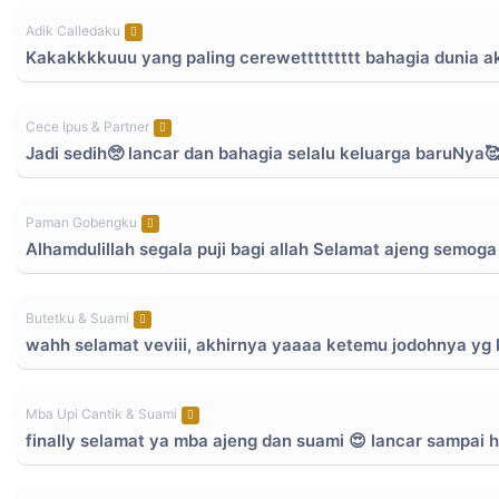
Adik Calledaku
Kakakkkkuuu yang paling cerewettttttttt bahagia dunia a
Cece Ipus & Partner
Jadi sedih🥺 lancar dan bahagia selalu keluarga baruNya
Paman Gobengku
Alhamdulillah segala puji bagi allah Selamat ajeng semog
Butetku & Suami
wahh selamat veviii, akhirnya yaaaa ketemu jodohnya yg le
Mba Upi Cantik & Suami
finally selamat ya mba ajeng dan suami 😍 lancar sampai h