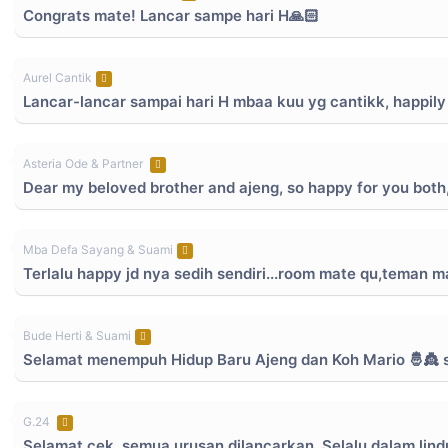
Congrats mate! Lancar sampe hari H🙏🏻
Aurel Cantik
Lancar-lancar sampai hari H mbaa kuu yg cantikk, happil
Asteria Ode & Partner
Dear my beloved brother and ajeng, so happy for you both,
Mba Defa Sayang & Suami
Terlalu happy jd nya sedih sendiri...room mate qu,teman m
Bude Herti & Suami
Selamat menempuh Hidup Baru Ajeng dan Koh Mario 🤴👸 
G.24
Selamat cek, semua urusan dilancarkan. Selalu dalam lin