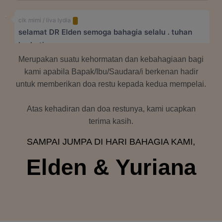
cik mimi / liva lydia
selamat DR Elden semoga bahagia selalu . tuhan
berkati
Merupakan suatu kehormatan dan kebahagiaan bagi
kami apabila Bapak/Ibu/Saudara/i berkenan hadir
Ariawan B Susanto
untuk memberikan doa restu kepada kedua mempelai.
Congratz leader Elden & Yuri,semoga
langgeng,bahagia selalu,dan diberkati Tuhan
Atas kehadiran dan doa restunya, kami ucapkan
terima kasih.
Johanes Andrew R.
SAMPAI JUMPA DI HARI BAHAGIA KAMI,
Congratulations my bro Elden & Yuri semoga
langgeng dan bahagia selalu
Elden & Yuriana
Eleonora H. Gunawarman
Wishing you both a happy and prosperous
future.