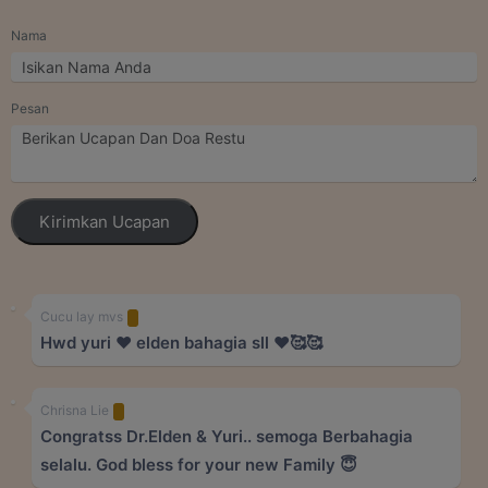
Nama
Pesan
Kirimkan Ucapan
Cucu lay mvs
Hwd yuri ❤️ elden bahagia sll ❤️🥰🥰
Chrisna Lie
Congratss Dr.Elden & Yuri.. semoga Berbahagia
selalu. God bless for your new Family 😇