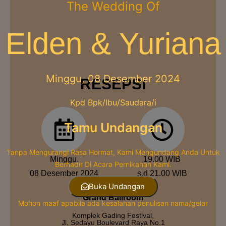
The Wedding Of
Elden & Yuriana
Minggu, 08 Desember 2024
RESEPSI
Kpd Bpk/Ibu/Saudara/i
Tamu Undangan
Tanpa Mengurangi Rasa Hormat, Kami Mengundang Anda Untuk
Minggu,
19.00 WIB
Berhadir Di Acara Pernikahan Kami.
08 Desember 2024
s.d 21.00 WIB
Buka Undangan
Sedayu City
Grand Ballroom
Mohon maaf apabila ada kesalahan penulisan nama/gelar
Komplek Gading Festival,
Jl. Sedayu Boulevard Raya No.1