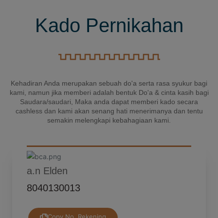
Kado Pernikahan
Kelvin dan Charity
Happy Wedding dr. Elden dan ci Yuri, Semoga
dilancarkan dan sukses terus
Marissa
Kehadiran Anda merupakan sebuah do'a serta rasa syukur bagi
Happy Wedding, Dr Elden & Yuriana. Semoga
kami, namun jika memberi adalah bentuk Do'a & cinta kasih bagi
selalu berbahagia. Tuhan senantiasa
Saudara/saudari, Maka anda dapat memberi kado secara
memberkati
cashless dan kami akan senang hati menerimanya dan tentu
semakin melengkapi kebahagiaan kami.
Yuliana (Cece Lina)
"Congrats buat Elden dan Yuriana ... Tuhan
senantiasa memberkati dengan kesehatan
a.n Elden
serta kebahagiaan hingga akhir 🫶🏻🥰🙏🏻"
8040130013
Anatasia & Family
Copy No. Rekening